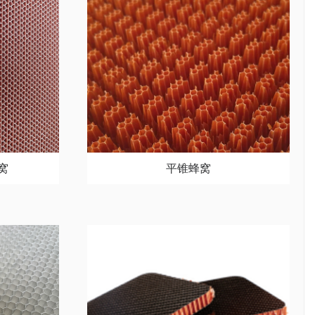
窝
平锥蜂窝