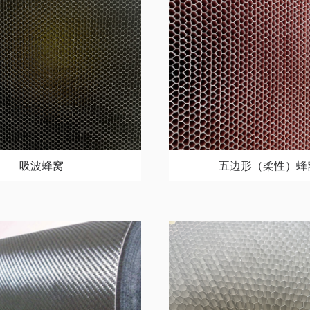
吸波蜂窝
五边形（柔性）蜂