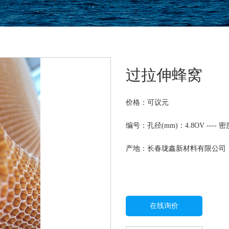
过拉伸蜂窝
价格：
可议
元
编号：孔径(mm)：4.8OV ---- 密度
产地：长春珑鑫新材料有限公司
在线询价