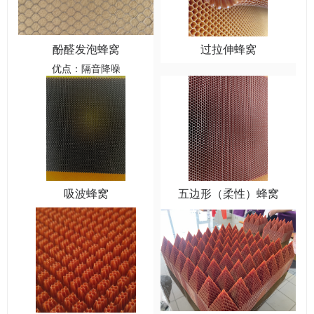
酚醛发泡蜂窝
过拉伸蜂窝
优点：隔音降噪
吸波蜂窝
五边形（柔性）蜂窝